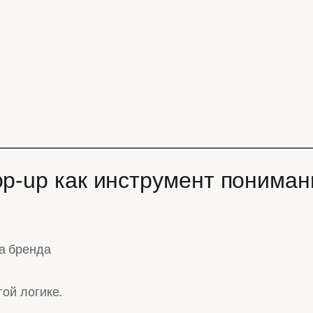
op-up как инструмент пониман
а бренда
гой логике.